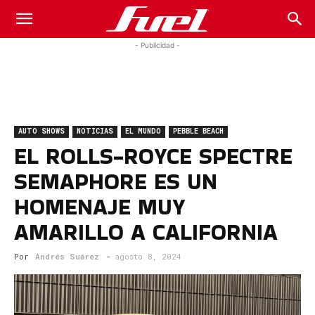
Fuel
- Publicidad -
Car
AUTO SHOWS
NOTICIAS
EL MUNDO
PEBBLE BEACH
Magazine
EL ROLLS-ROYCE SPECTRE
SEMAPHORE ES UN
HOMENAJE MUY
AMARILLO A CALIFORNIA
Por
Andrés Suárez
-
agosto 8, 2024