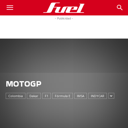
Fuel
- Publicidad -
Car
Magazine
MOTOGP
Colombia
Dakar
F1
Fórmula E
IMSA
INDYCAR