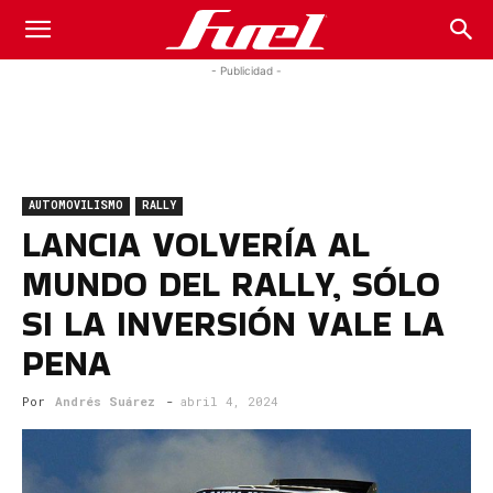
Fuel
- Publicidad -
Car
AUTOMOVILISMO
RALLY
Magazine
LANCIA VOLVERÍA AL
MUNDO DEL RALLY, SÓLO
SI LA INVERSIÓN VALE LA
PENA
Por
Andrés Suárez
-
abril 4, 2024