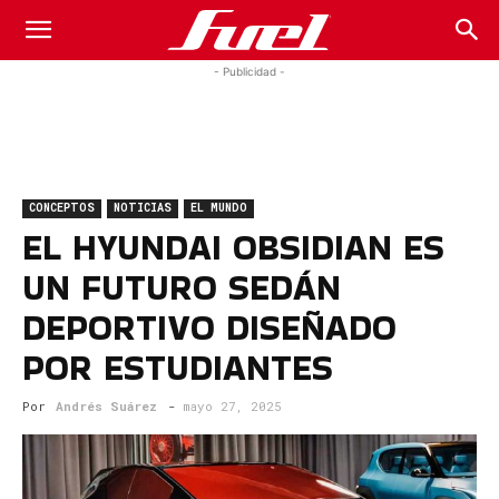
Fuel
- Publicidad -
Car
CONCEPTOS
NOTICIAS
EL MUNDO
Magazine
EL HYUNDAI OBSIDIAN ES
UN FUTURO SEDÁN
DEPORTIVO DISEÑADO
POR ESTUDIANTES
Por
Andrés Suárez
-
mayo 27, 2025