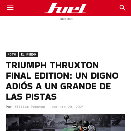
Fuel
- Publicidad -
Car
MOTO
EL MUNDO
Magazine
TRIUMPH THRUXTON
FINAL EDITION: UN DIGNO
ADIÓS A UN GRANDE DE
LAS PISTAS
Por
William Puentes
-
octubre 20, 2023