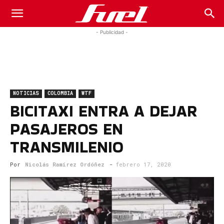
Fuel
- Publicidad -
Car
NOTICIAS
COLOMBIA
WTF
Magazine
BICITAXI ENTRA A DEJAR
PASAJEROS EN
TRANSMILENIO
Por
Nicolás Ramírez Ordóñez
-
febrero 17, 2020