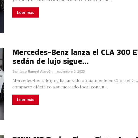
Leer más
Mercedes-Benz lanza el CLA 300 E
sedán de lujo sigue...
noviembre 5, 2025
Santiago Rangel Alarcón
-
Mercedes-Benz Beijing ha lanzado oficialmente en China el CL
compacto eléctrico a su mercado local con un...
Leer más