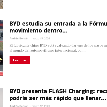
BYD estudia su entrada a la Fórmu
movimiento dentro...
marzo 15, 2026
Andrés Beltrán
-
El fabricante chino BYD está evaluando dar uno de los pasos m
al mundo del automovilismo internacional, con...
Leer más
BYD presenta FLASH Charging: reca
podría ser más rápido que llenar...
marzo 12, 2026
Andrés Beltrán
-