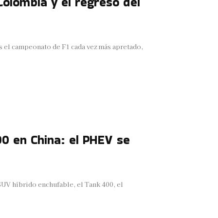
olombia y el regreso del
s el campeonato de F1 cada vez más apretado,
00 en China: el PHEV se
UV híbrido enchufable, el Tank 400, el