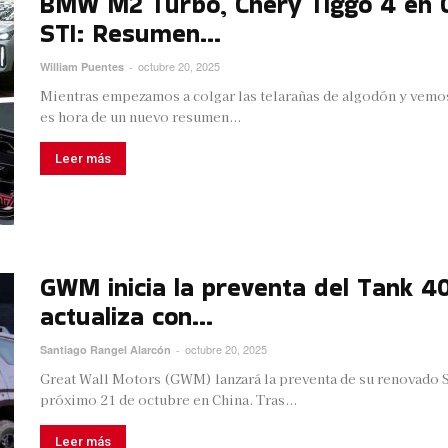
BMW M2 Turbo, Chery Tiggo 4 en C
STI: Resumen...
octubre 20, 2025
William Puentes
-
Mientras empezamos a colgar las telarañas de algodón y vemo
es hora de un nuevo resumen...
Leer más
GWM inicia la preventa del Tank 4
actualiza con...
octubre 20, 2025
Santiago Rangel Alarcón
-
Great Wall Motors (GWM) lanzará la preventa de su renovado S
próximo 21 de octubre en China. Tras...
Leer más