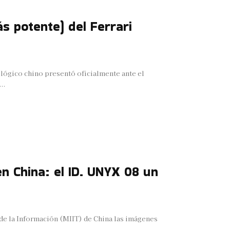
ás potente) del Ferrari
ológico chino presentó oficialmente ante el
..
 China: el ID. UNYX 08 un
de la Información (MIIT) de China las imágenes