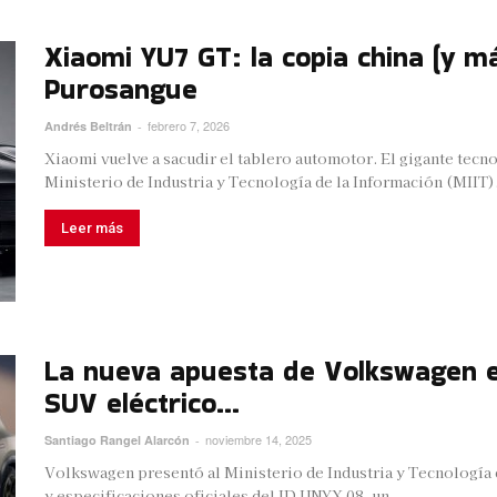
Xiaomi YU7 GT: la copia china (y m
Purosangue
febrero 7, 2026
Andrés Beltrán
-
Xiaomi vuelve a sacudir el tablero automotor. El gigante tecn
Ministerio de Industria y Tecnología de la Información (MIIT).
Leer más
La nueva apuesta de Volkswagen en
SUV eléctrico...
noviembre 14, 2025
Santiago Rangel Alarcón
-
Volkswagen presentó al Ministerio de Industria y Tecnología 
y especificaciones oficiales del ID UNYX 08, un...