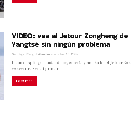
VIDEO: vea al Jetour Zongheng de C
Yangtsé sin ningún problema
octubre 18, 2025
Santiago Rangel Alarcón
-
En un despliegue audaz de ingeniería y mucha fe, el Jetour Zo
convertirse en el primer...
Leer más