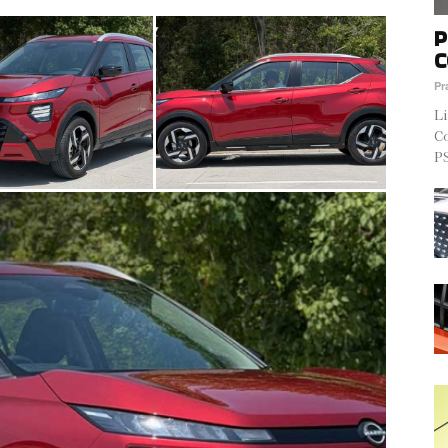
P
C
Pr
Li
Co
PS