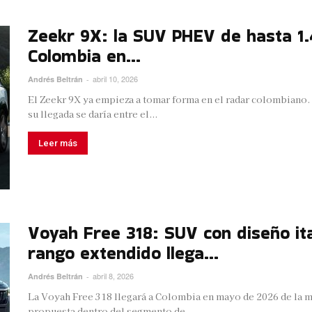
Zeekr 9X: la SUV PHEV de hasta 1.
Colombia en...
abril 10, 2026
Andrés Beltrán
-
El Zeekr 9X ya empieza a tomar forma en el radar colombiano
su llegada se daría entre el...
Leer más
Voyah Free 318: SUV con diseño ita
rango extendido llega...
abril 8, 2026
Andrés Beltrán
-
La Voyah Free 318 llegará a Colombia en mayo de 2026 de la
propuesta dentro del segmento de...