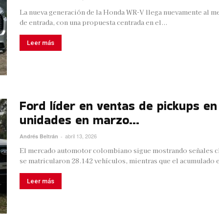
La nueva generación de la Honda WR-V llega nuevamente al 
de entrada, con una propuesta centrada en el...
Leer más
Ford líder en ventas de pickups en
unidades en marzo...
abril 13, 2026
Andrés Beltrán
-
El mercado automotor colombiano sigue mostrando señales cl
se matricularon 28.142 vehículos, mientras que el acumulado e
Leer más