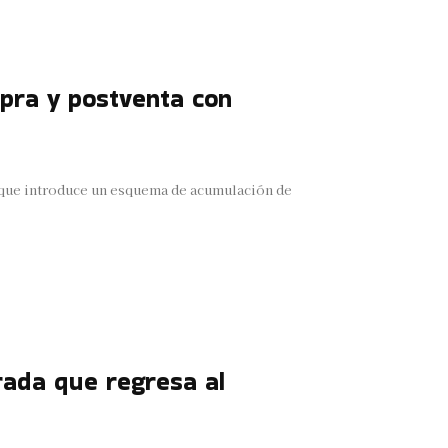
pra y postventa con
que introduce un esquema de acumulación de
rada que regresa al