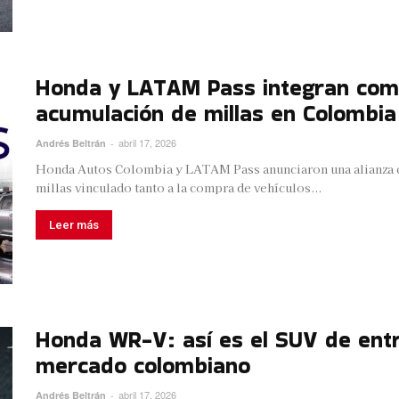
Honda y LATAM Pass integran com
acumulación de millas en Colombia
abril 17, 2026
Andrés Beltrán
-
Honda Autos Colombia y LATAM Pass anunciaron una alianza 
millas vinculado tanto a la compra de vehículos...
Leer más
Honda WR-V: así es el SUV de ent
mercado colombiano
abril 17, 2026
Andrés Beltrán
-