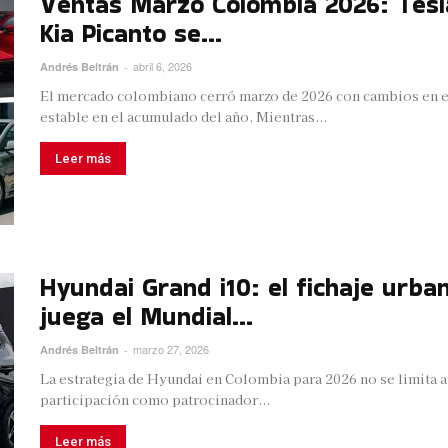
Ventas Marzo Colombia 2026: Tesla
Kia Picanto se...
abril 6, 2026
Andrés Beltrán
-
El mercado colombiano cerró marzo de 2026 con cambios en el
estable en el acumulado del año. Mientras...
Leer más
Hyundai Grand i10: el fichaje urba
juega el Mundial...
marzo 27, 2026
Andrés Beltrán
-
La estrategia de Hyundai en Colombia para 2026 no se limita a 
participación como patrocinador...
Leer más