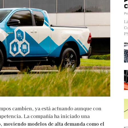
C
Pr
Li
Co
PS
iempos cambien, ya está actuando aunque con
mpetencia. La compañía ha iniciado una
o,
moviendo modelos de alta demanda como el