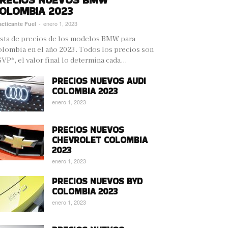
OLOMBIA 2023
enero 1, 2023
acticante Fuel
-
sta de precios de los modelos BMW para
lombia en el año 2023. Todos los precios son
VP*, el valor final lo determina cada...
PRECIOS NUEVOS AUDI
COLOMBIA 2023
enero 1, 2023
PRECIOS NUEVOS
CHEVROLET COLOMBIA
2023
enero 1, 2023
PRECIOS NUEVOS BYD
COLOMBIA 2023
enero 1, 2023