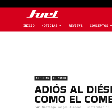
Fuel
Car
INICIO
NOTICIAS
REVIEWS
CONCEPTOS
Magazine
NOTICIAS
EL MUNDO
ADIÓS AL DIÉ
COMO EL COMB
Por
Santiago Rangel Alarcón
-
septiembre 18,