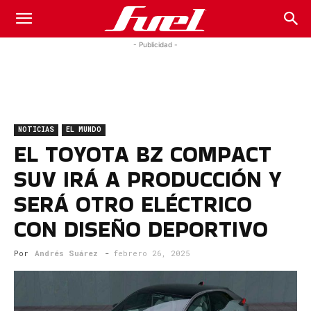
Fuel
- Publicidad -
Car
NOTICIAS
EL MUNDO
Magazine
EL TOYOTA BZ COMPACT
SUV IRÁ A PRODUCCIÓN Y
SERÁ OTRO ELÉCTRICO
CON DISEÑO DEPORTIVO
Por
Andrés Suárez
-
febrero 26, 2025