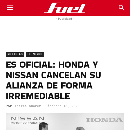
Fuel
- Publicidad -
Car
NOTICIAS
EL MUNDO
Magazine
ES OFICIAL: HONDA Y
NISSAN CANCELAN SU
ALIANZA DE FORMA
IRREMEDIABLE
Por
Andrés Suárez
-
febrero 13, 2025