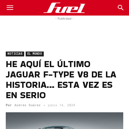
Fuel
- Publicidad -
Car
NOTICIAS
EL MUNDO
Magazine
HE AQUÍ EL ÚLTIMO
JAGUAR F-TYPE V8 DE LA
HISTORIA… ESTA VEZ ES
EN SERIO
Por
Andrés Suárez
-
junio 14, 2024