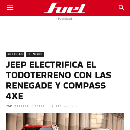
Fuel
- Publicidad -
Car
NOTICIAS
EL MUNDO
Magazine
JEEP ELECTRIFICA EL
TODOTERRENO CON LAS
RENEGADE Y COMPASS
4XE
Por
William Puentes
-
julio 22, 2020