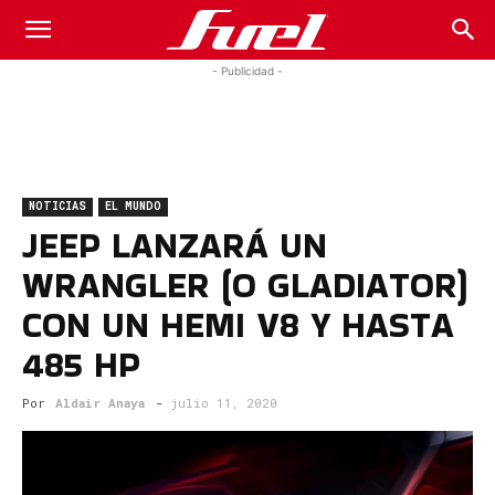
Fuel
- Publicidad -
Car
NOTICIAS
EL MUNDO
Magazine
JEEP LANZARÁ UN
WRANGLER (O GLADIATOR)
CON UN HEMI V8 Y HASTA
485 HP
Por
Aldair Anaya
-
julio 11, 2020