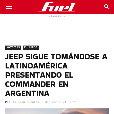
Fuel
- Publicidad -
Car
NOTICIAS
EL MUNDO
Magazine
JEEP SIGUE TOMÁNDOSE A
LATINOAMÉRICA
PRESENTANDO EL
COMMANDER EN
ARGENTINA
Por
William Puentes
-
diciembre 21, 2021