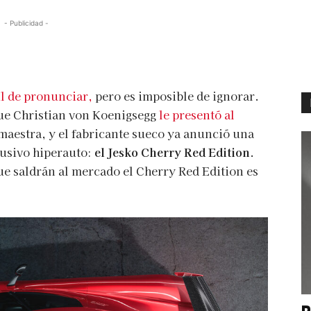
- Publicidad -
il de pronunciar,
pero es imposible de ignorar.
ue Christian von Koenigsegg
le presentó al
 maestra, y el fabricante sueco ya anunció una
clusivo hiperauto:
el Jesko Cherry Red Edition
.
ue saldrán al mercado el Cherry Red Edition es
P