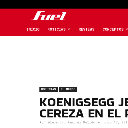
Fuel
Car
INICIO
NOTICIAS
REVIEWS
CONCEPTOS
Magazine
NOTICIAS
EL MUNDO
KOENIGSEGG J
CEREZA EN EL
Por
Alejandro Ramirez Pulido
-
junio 17, 201