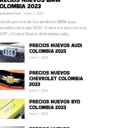
OLOMBIA 2023
enero 1, 2023
acticante Fuel
-
sta de precios de los modelos BMW para
lombia en el año 2023. Todos los precios son
VP*, el valor final lo determina cada...
PRECIOS NUEVOS AUDI
COLOMBIA 2023
enero 1, 2023
PRECIOS NUEVOS
CHEVROLET COLOMBIA
2023
enero 1, 2023
PRECIOS NUEVOS BYD
COLOMBIA 2023
enero 1, 2023