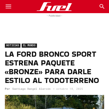
Fuel
- Publicidad -
Car
NOTICIAS
EL MUNDO
Magazine
LA FORD BRONCO SPORT
ESTRENA PAQUETE
«BRONZE» PARA DARLE
ESTILO AL TODOTERRENO
Por
Santiago Rangel Alarcón
-
octubre 18, 2025