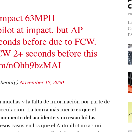
C
t impact 63MPH
Pr
Li
ilot at impact, but AP
Co
PS
econds before due to FCW.
W 2+ seconds before this
.com/nOhh9bzMAI
theonly)
November 12, 2020
n muchas y la falta de información por parte de
speculación.
La teoría más fuerte es que el
 momento del accidente y no escuchó las
esos casos en los que el Autopilot no actuó,