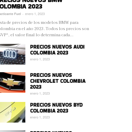
OLOMBIA 2023
enero 1, 2023
acticante Fuel
-
sta de precios de los modelos BMW para
lombia en el año 2023. Todos los precios son
VP*, el valor final lo determina cada...
PRECIOS NUEVOS AUDI
COLOMBIA 2023
enero 1, 2023
PRECIOS NUEVOS
CHEVROLET COLOMBIA
2023
enero 1, 2023
PRECIOS NUEVOS BYD
COLOMBIA 2023
enero 1, 2023