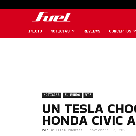
Fuel
Car
INICIO
NOTICIAS
REVIEWS
CONCEPTOS
Magazine
NOTICIAS
EL MUNDO
WTF
UN TESLA CHO
HONDA CIVIC 
Por
William Puentes
-
noviembre 17, 2020