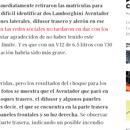
nmediatamente retiraron las matrículas para
C
a difícil identificar dos Lamborghini Aventador
Pr
nes laterales, difusor trasero y alerón en ese
Li
n las redes sociales no tardaron en dar con los
Co
PS
tar agradecidos de no haber tenido este
 límite. Y es que con un V12 de 6.5 litros con 730
uación habría sido más grave.
das, pero los resultados del choque para los
 fotos se muestra que el Aventador que paró en
oques trasero, el difusor y algunos paneles
s decir, el que se encuentra en la parte trasera
paneles frontales y su luz derecha.
Se observar
parte trasera, indicando un posible incendio