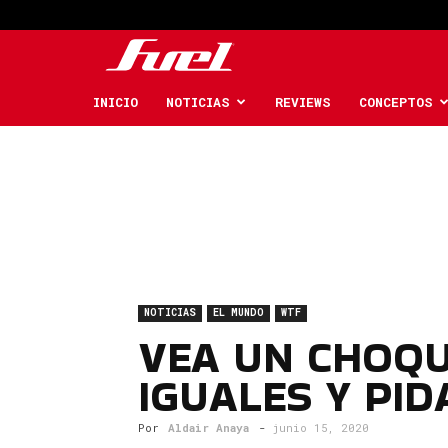
Fuel
Car
INICIO
NOTICIAS
REVIEWS
CONCEPTOS
Magazine
NOTICIAS
EL MUNDO
WTF
VEA UN CHOQU
IGUALES Y PID
Por
Aldair Anaya
-
junio 15, 2020