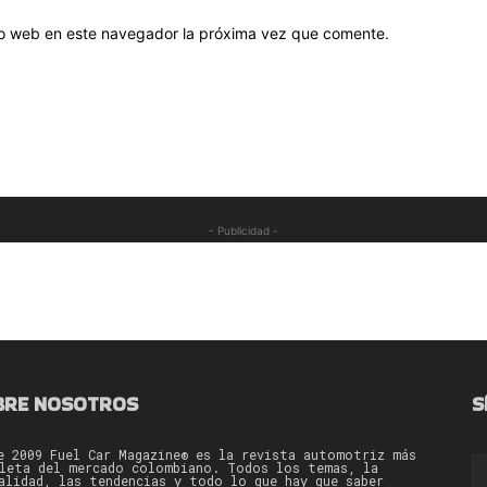
tio web en este navegador la próxima vez que comente.
- Publicidad -
BRE NOSOTROS
S
e 2009 Fuel Car Magazine® es la revista automotriz más
leta del mercado colombiano. Todos los temas, la
alidad, las tendencias y todo lo que hay que saber