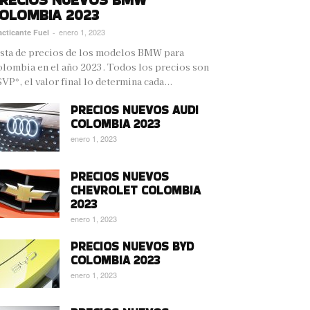
OLOMBIA 2023
enero 1, 2023
acticante Fuel
-
sta de precios de los modelos BMW para
lombia en el año 2023. Todos los precios son
VP*, el valor final lo determina cada...
PRECIOS NUEVOS AUDI
COLOMBIA 2023
enero 1, 2023
PRECIOS NUEVOS
CHEVROLET COLOMBIA
2023
enero 1, 2023
PRECIOS NUEVOS BYD
COLOMBIA 2023
enero 1, 2023