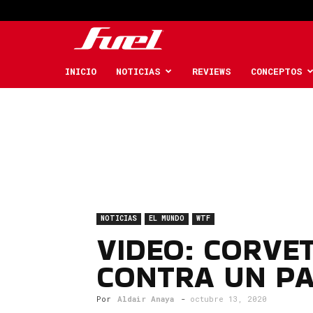
Fuel
Car
INICIO
NOTICIAS
REVIEWS
CONCEPTOS
Magazine
NOTICIAS
EL MUNDO
WTF
VIDEO: CORVE
CONTRA UN P
Por
Aldair Anaya
-
octubre 13, 2020