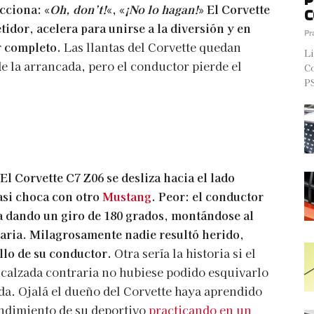
cciona: «
Oh, don’t!
«, «
¡No lo hagan!
» El Corvette
C
tidor, acelera para unirse a la diversión y en
Pr
r completo.
Las llantas del Corvette quedan
Li
de la arrancada, pero el conductor pierde el
Co
PS
El Corvette C7 Z06 se desliza hacia el lado
casi choca con otro
Mustang
. Peor: el conductor
ta dando un giro de 180 grados, montándose al
raria. Milagrosamente nadie resultó herido,
llo de su conductor.
Otra sería la historia si el
a calzada contraria no hubiese podido esquivarlo
ada. Ojalá el dueño del Corvette haya aprendido
endimiento de su deportivo
practicando en un