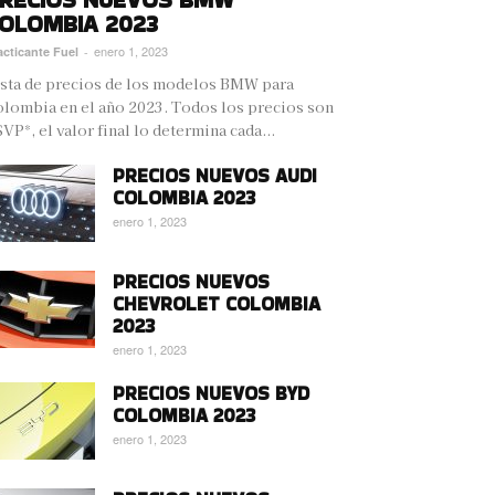
OLOMBIA 2023
enero 1, 2023
acticante Fuel
-
sta de precios de los modelos BMW para
lombia en el año 2023. Todos los precios son
VP*, el valor final lo determina cada...
PRECIOS NUEVOS AUDI
COLOMBIA 2023
enero 1, 2023
PRECIOS NUEVOS
CHEVROLET COLOMBIA
2023
enero 1, 2023
PRECIOS NUEVOS BYD
COLOMBIA 2023
enero 1, 2023