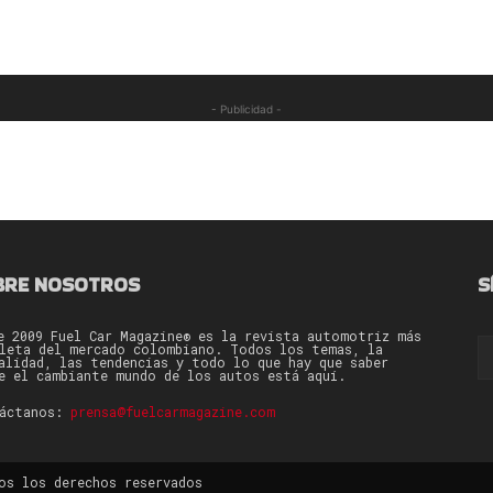
- Publicidad -
BRE NOSOTROS
S
e 2009 Fuel Car Magazine® es la revista automotriz más
leta del mercado colombiano. Todos los temas, la
alidad, las tendencias y todo lo que hay que saber
e el cambiante mundo de los autos está aquí.
táctanos:
prensa@fuelcarmagazine.com
os los derechos reservados