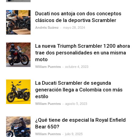
Ducati nos antoja con dos conceptos
clásicos de la deportiva Scrambler
mayo 28, 2024
Andrés Suárez
-
La nueva Triumph Scrambler 1200 ahora
trae dos personalidades en una misma
moto
octubre 4, 2023
William Puentes
-
La Ducati Scrambler de segunda
generación llega a Colombia con más
estilo
agosto 5, 2023
William Puentes
-
¿Qué tiene de especial la Royal Enfield
Bear 650?
julio 9, 2025
William Puentes
-