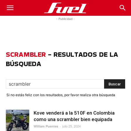
Fuel
- Publicidad -
Car
SCRAMBLER
-
RESULTADOS DE LA
Magazine
BÚSQUEDA
Si no estás feliz con los resultados, por favor realiza otra búsqueda
Kove venderá a la 510F en Colombia
como una scrambler bien equipada
julio 25, 2024
William Puentes
-