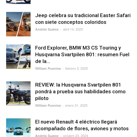
Jeep celebra su tradicional Easter Safari
con siete conceptos coloridos
abril 14, 2025
Andrés Suárez
-
Ford Explorer, BMW M3 CS Touring y
Husqvarna Svartpilen 801: resumen Fuel
de la...
febrero 3, 2025
William Puentes
-
REVIEW: la Husqvarna Svartpilen 801
pondrá a prueba sus habilidades como
piloto
enero 31, 2025
William Puentes
-
El nuevo Renault 4 eléctrico llegará
acompañado de flores, aviones y motos
octubre 23, 2024
Andrés Suárez
-