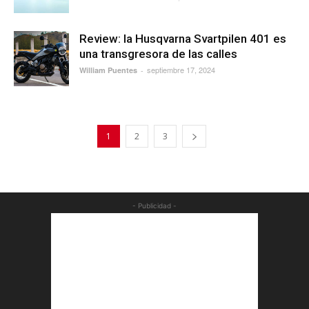
Review: la Husqvarna Svartpilen 401 es
una transgresora de las calles
septiembre 17, 2024
William Puentes
-
1
2
3
- Publicidad -