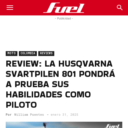
Fuel
- Publicidad -
Car
MOTO
COLOMBIA
REVIEWS
Magazine
REVIEW: LA HUSQVARNA
SVARTPILEN 801 PONDRÁ
A PRUEBA SUS
HABILIDADES COMO
PILOTO
Por
William Puentes
-
enero 31, 2025