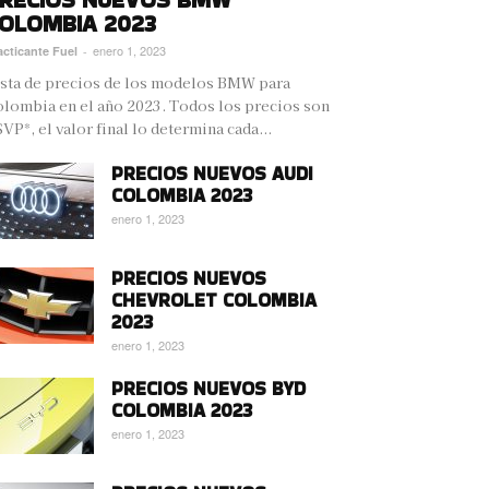
OLOMBIA 2023
enero 1, 2023
acticante Fuel
-
sta de precios de los modelos BMW para
lombia en el año 2023. Todos los precios son
VP*, el valor final lo determina cada...
PRECIOS NUEVOS AUDI
COLOMBIA 2023
enero 1, 2023
PRECIOS NUEVOS
CHEVROLET COLOMBIA
2023
enero 1, 2023
PRECIOS NUEVOS BYD
COLOMBIA 2023
enero 1, 2023