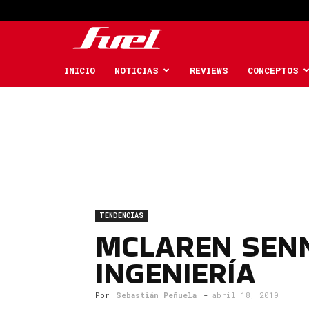
Fuel
Car
INICIO
NOTICIAS
REVIEWS
CONCEPTOS
Magazine
TENDENCIAS
MCLAREN SENN
INGENIERÍA
Por
Sebastián Peñuela
-
abril 18, 2019