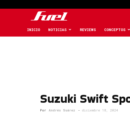
Fuel
Car
INICIO
NOTICIAS
REVIEWS
CONCEPTOS
Magazine
Suzuki Swift Spo
Por
Andrés Suárez
-
diciembre 18, 2024