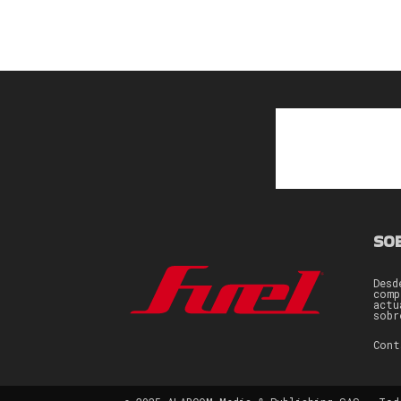
SO
Desd
comp
actu
sobr
Con