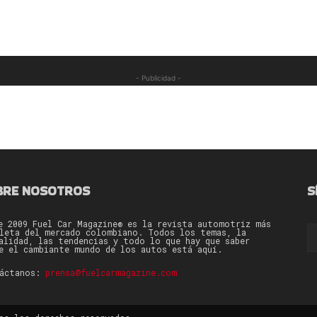
- Publicidad -
BRE NOSOTROS
S
e 2009 Fuel Car Magazine® es la revista automotriz más
leta del mercado colombiano. Todos los temas, la
alidad, las tendencias y todo lo que hay que saber
e el cambiante mundo de los autos está aquí.
táctanos:
prensa@fuelcarmagazine.com