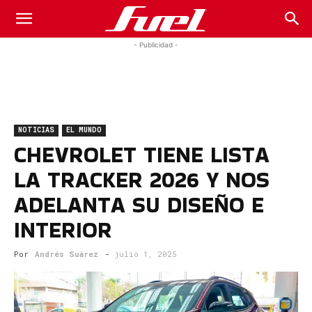
Fuel
- Publicidad -
Car
NOTICIAS
EL MUNDO
Magazine
CHEVROLET TIENE LISTA
LA TRACKER 2026 Y NOS
ADELANTA SU DISEÑO E
INTERIOR
Por
Andrés Suárez
-
julio 1, 2025