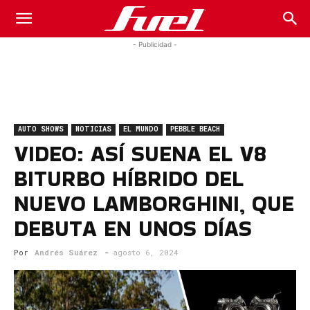
Fuel
- Publicidad -
Car
AUTO SHOWS
NOTICIAS
EL MUNDO
PEBBLE BEACH
Magazine
VIDEO: ASÍ SUENA EL V8
BITURBO HÍBRIDO DEL
NUEVO LAMBORGHINI, QUE
DEBUTA EN UNOS DÍAS
Por
Andrés Suárez
-
agosto 6, 2024