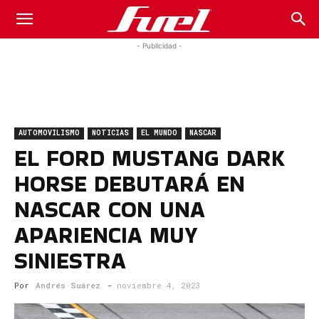
Fuel
- Publicidad -
Car
AUTOMOVILISMO
NOTICIAS
EL MUNDO
NASCAR
Magazine
EL FORD MUSTANG DARK
HORSE DEBUTARÁ EN
NASCAR CON UNA
APARIENCIA MUY
SINIESTRA
Por
Andrés Suárez
-
noviembre 4, 2023