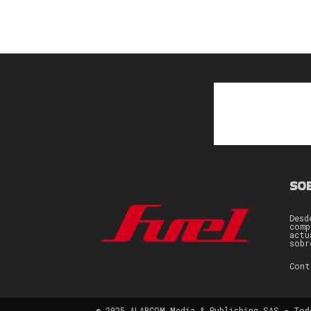
SO
Desd
comp
actu
sobr
Con
© 2025 ALARCOM Media & Publishing SAS - Tod