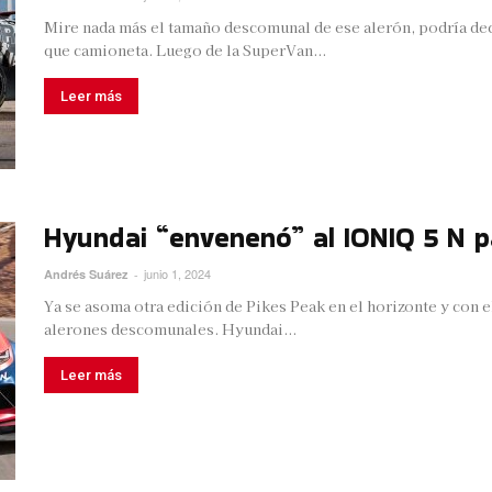
Mire nada más el tamaño descomunal de ese alerón, podría dec
que camioneta. Luego de la SuperVan...
Leer más
Hyundai “envenenó” al IONIQ 5 N p
junio 1, 2024
Andrés Suárez
-
Ya se asoma otra edición de Pikes Peak en el horizonte y con e
alerones descomunales. Hyundai...
Leer más