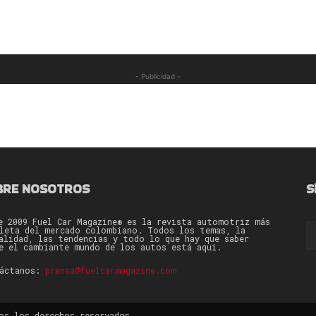
- Publicidad -
BRE NOSOTROS
S
e 2009 Fuel Car Magazine® es la revista automotriz más
leta del mercado colombiano. Todos los temas, la
alidad, las tendencias y todo lo que hay que saber
e el cambiante mundo de los autos está aquí.
táctanos:
prensa@fuelcarmagazine.com
os los derechos reservados