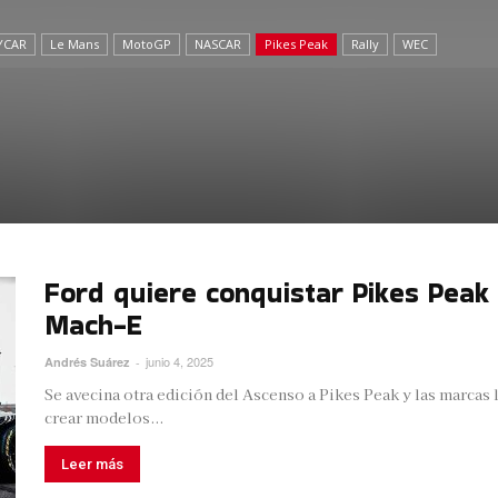
YCAR
Le Mans
MotoGP
NASCAR
Pikes Peak
Rally
WEC
Ford quiere conquistar Pikes Peak
Mach-E
junio 4, 2025
Andrés Suárez
-
Se avecina otra edición del Ascenso a Pikes Peak y las marcas 
crear modelos...
Leer más