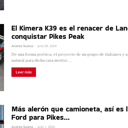
El Kimera K39 es el renacer de Lan
conquistar Pikes Peak
junio 26, 2024
Andrés Suárez
-
De una forma poética, el proyecto de un grupo de italianos y a
natural para dicha casa motriz:...
Leer más
Más alerón que camioneta, así es 
Ford para Pikes...
junio 1, 2024
Andrés Suárez
-