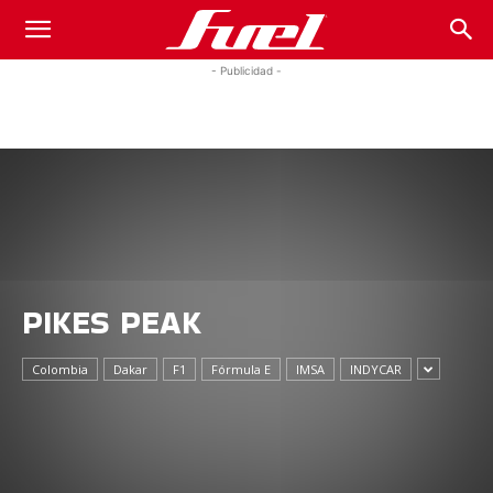
Fuel
- Publicidad -
Car
Magazine
PIKES PEAK
Colombia
Dakar
F1
Fórmula E
IMSA
INDYCAR