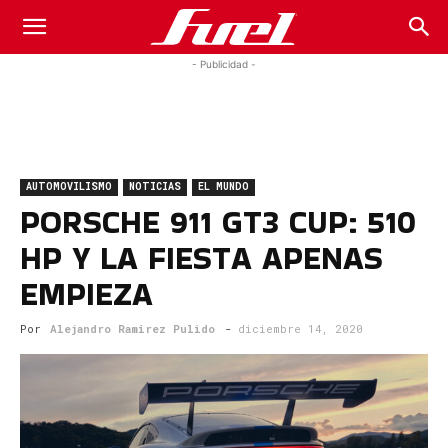
Fuel
- Publicidad -
Car
AUTOMOVILISMO
NOTICIAS
EL MUNDO
Magazine
PORSCHE 911 GT3 CUP: 510
HP Y LA FIESTA APENAS
EMPIEZA
Por
Alejandro Ramirez Pulido
-
diciembre 14, 2020