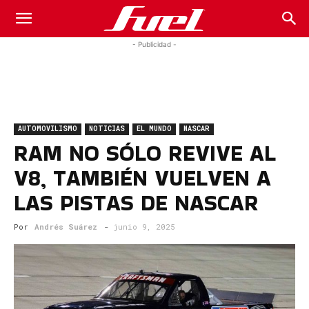
Fuel
- Publicidad -
Car
AUTOMOVILISMO
NOTICIAS
EL MUNDO
NASCAR
Magazine
RAM NO SÓLO REVIVE AL
V8, TAMBIÉN VUELVEN A
LAS PISTAS DE NASCAR
Por
Andrés Suárez
-
junio 9, 2025