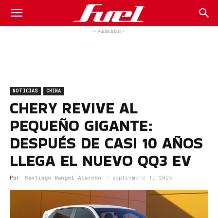
Fuel
- Publicidad -
Car
NOTICIAS
CHINA
Magazine
CHERY REVIVE AL
PEQUEÑO GIGANTE:
DESPUÉS DE CASI 10 AÑOS
LLEGA EL NUEVO QQ3 EV
Por
Santiago Rangel Alarcón
-
septiembre 1, 2025