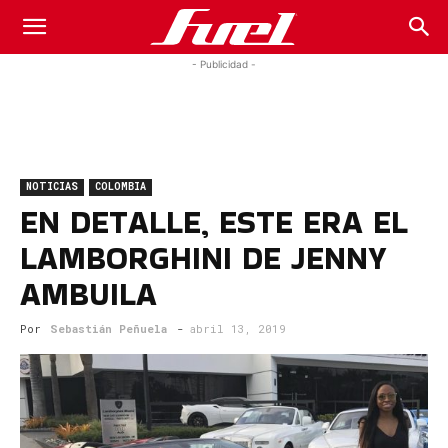
Fuel
- Publicidad -
Car
NOTICIAS
COLOMBIA
Magazine
EN DETALLE, ESTE ERA EL
LAMBORGHINI DE JENNY
AMBUILA
Por
Sebastián Peñuela
-
abril 13, 2019