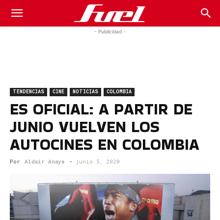
Fuel
- Publicidad -
Car
TENDENCIAS
CINE
NOTICIAS
COLOMBIA
Magazine
ES OFICIAL: A PARTIR DE
JUNIO VUELVEN LOS
AUTOCINES EN COLOMBIA
Por
Aldair Anaya
-
junio 5, 2020