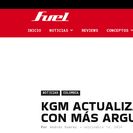
Fuel
Car
INICIO
NOTICIAS
REVIEWS
CONCEPTOS
Magazine
NOTICIAS
COLOMBIA
KGM ACTUALIZ
CON MÁS ARG
Por
Andrés Suárez
-
septiembre 14, 2024