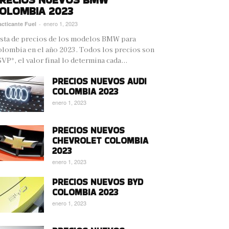
OLOMBIA 2023
enero 1, 2023
acticante Fuel
-
sta de precios de los modelos BMW para
lombia en el año 2023. Todos los precios son
VP*, el valor final lo determina cada...
PRECIOS NUEVOS AUDI
COLOMBIA 2023
enero 1, 2023
PRECIOS NUEVOS
CHEVROLET COLOMBIA
2023
enero 1, 2023
PRECIOS NUEVOS BYD
COLOMBIA 2023
enero 1, 2023