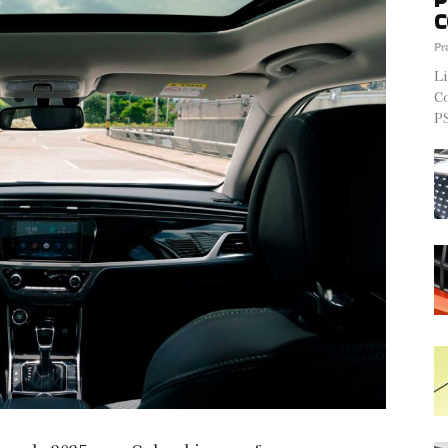
C
Pr
Li
Co
PS