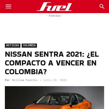
Fuel
- Publicidad -
Car
NOTICIAS
COLOMBIA
Magazine
NISSAN SENTRA 2021: ¿EL
COMPACTO A VENCER EN
COLOMBIA?
Por
William Puentes
-
julio 30, 2020