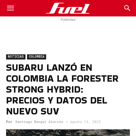
Fuel
- Publicidad -
Car
NOTICIAS
COLOMBIA
Magazine
SUBARU LANZÓ EN
COLOMBIA LA FORESTER
STRONG HYBRID:
PRECIOS Y DATOS DEL
NUEVO SUV
Por
Santiago Rangel Alarcón
-
agosto 15, 2025