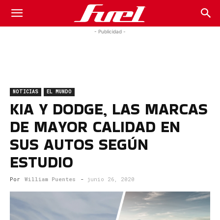
Fuel
- Publicidad -
Car
NOTICIAS
EL MUNDO
Magazine
KIA Y DODGE, LAS MARCAS
DE MAYOR CALIDAD EN
SUS AUTOS SEGÚN
ESTUDIO
Por
William Puentes
-
junio 26, 2020