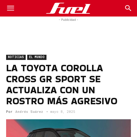
Fuel
- Publicidad -
Car
NOTICIAS
EL MUNDO
Magazine
LA TOYOTA COROLLA
CROSS GR SPORT SE
ACTUALIZA CON UN
ROSTRO MÁS AGRESIVO
Por
Andrés Suárez
-
mayo 8, 2025