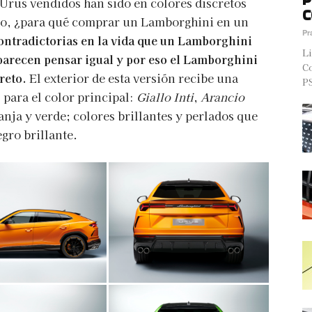
Urus vendidos han sido en colores discretos
C
to, ¿para qué comprar un Lamborghini en un
Pr
ontradictorias en la vida que un Lamborghini
Li
 parecen pensar igual y por eso el Lamborghini
Co
reto.
El exterior de esta versión recibe una
PS
 para el color principal:
Giallo Inti
,
Arancio
anja y verde; colores brillantes y perlados que
gro brillante.