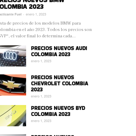
OLOMBIA 2023
enero 1, 2023
acticante Fuel
-
sta de precios de los modelos BMW para
lombia en el año 2023. Todos los precios son
VP*, el valor final lo determina cada...
PRECIOS NUEVOS AUDI
COLOMBIA 2023
enero 1, 2023
PRECIOS NUEVOS
CHEVROLET COLOMBIA
2023
enero 1, 2023
PRECIOS NUEVOS BYD
COLOMBIA 2023
enero 1, 2023