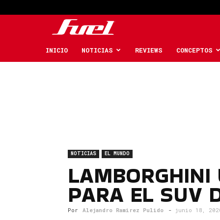
Fuel
Car
INICIO
NOTICIAS
REVIEWS
CONCEPTOS
Magazine
NOTICIAS
EL MUNDO
LAMBORGHINI 
PARA EL SUV 
Por
Alejandro Ramirez Pulido
-
junio 18, 202