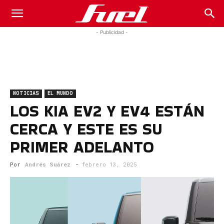
Fuel
- Publicidad -
Car
NOTICIAS
EL MUNDO
Magazine
LOS KIA EV2 Y EV4 ESTÁN
CERCA Y ESTE ES SU
PRIMER ADELANTO
Por
Andrés Suárez
-
febrero 13, 2025