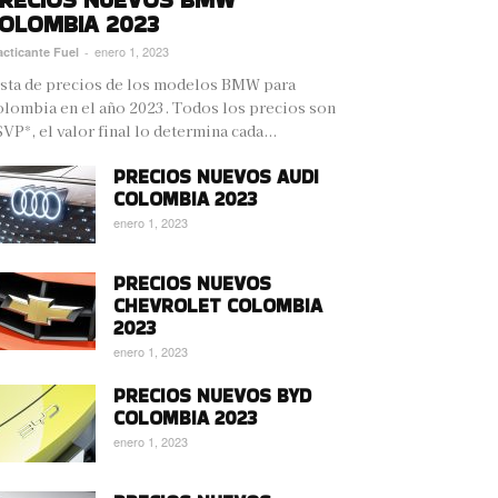
OLOMBIA 2023
enero 1, 2023
acticante Fuel
-
sta de precios de los modelos BMW para
lombia en el año 2023. Todos los precios son
VP*, el valor final lo determina cada...
PRECIOS NUEVOS AUDI
COLOMBIA 2023
enero 1, 2023
PRECIOS NUEVOS
CHEVROLET COLOMBIA
2023
enero 1, 2023
PRECIOS NUEVOS BYD
COLOMBIA 2023
enero 1, 2023