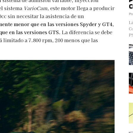
n sistema de admisión variable, inyección
C
el sistema
VarioCam
, este motor llega a producir
Pr
cc sin necesitar la asistencia de un
Li
amente menor que en las versiones Spyder y GT4,
Co
 que en las versiones GTS.
La diferencia se debe
PS
rá limitado a 7.800 rpm, 200 menos que las