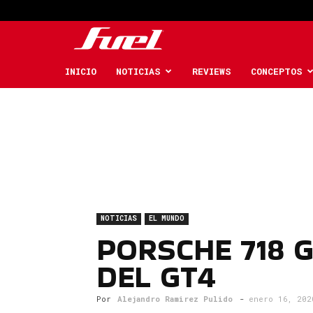
Fuel
Car
INICIO
NOTICIAS
REVIEWS
CONCEPTOS
Magazine
NOTICIAS
EL MUNDO
PORSCHE 718 
DEL GT4
Por
Alejandro Ramirez Pulido
-
enero 16, 202