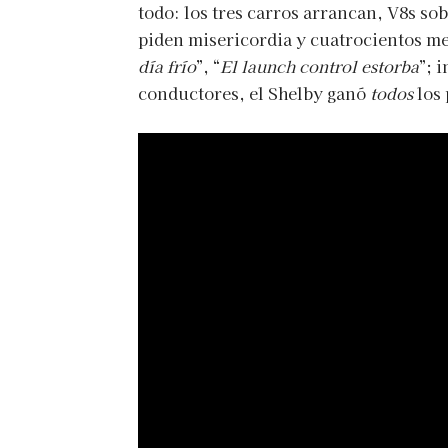
todo: los tres carros arrancan, V8s so
piden misericordia y cuatrocientos me
día frío
”, “
El launch control estorba
”; 
conductores, el Shelby ganó
todos
los 