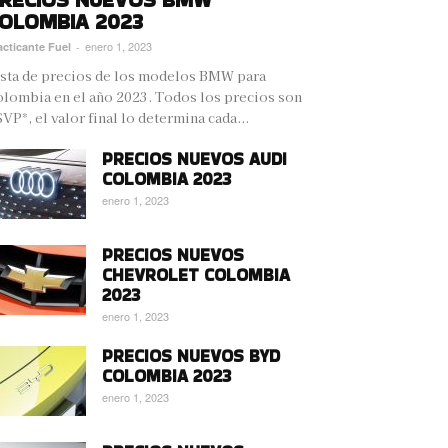
OLOMBIA 2023
enero 1, 2023
acticante Fuel
-
sta de precios de los modelos BMW para
lombia en el año 2023. Todos los precios son
VP*, el valor final lo determina cada...
PRECIOS NUEVOS AUDI
COLOMBIA 2023
enero 1, 2023
PRECIOS NUEVOS
CHEVROLET COLOMBIA
2023
enero 1, 2023
PRECIOS NUEVOS BYD
COLOMBIA 2023
enero 1, 2023