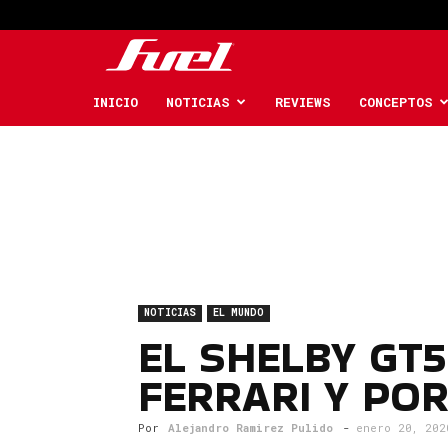
Fuel
Car
INICIO
NOTICIAS
REVIEWS
CONCEPTOS
Magazine
NOTICIAS
EL MUNDO
EL SHELBY GT5
FERRARI Y PO
Por
Alejandro Ramirez Pulido
-
enero 20, 202