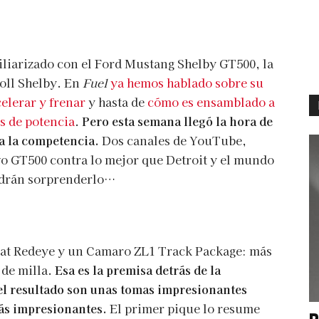
miliarizado con el Ford Mustang Shelby GT500, la
oll Shelby. En
Fuel
ya hemos hablado sobre su
elerar y frenar
y hasta de
cómo es ensamblado a
os de potencia
.
Pero esta semana llegó la hora de
 a la competencia.
Dos canales de YouTube,
o GT500 contra lo mejor que Detroit y el mundo
podrán sorprenderlo…
cat Redeye y un Camaro ZL1 Track Package: más
 de milla.
Esa es la premisa detrás de la
el resultado son unas tomas impresionantes
ás impresionantes.
El primer pique lo resume
P