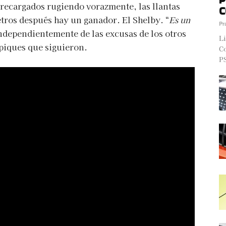
brecargados rugiendo vorazmente, las llantas
C
tros después hay un ganador. El Shelby. “
Es un
Pr
independientemente de las excusas de los otros
Li
piques que siguieron.
Co
PS