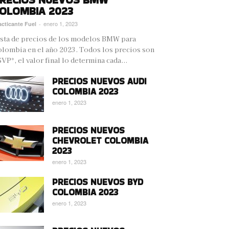
OLOMBIA 2023
enero 1, 2023
acticante Fuel
-
sta de precios de los modelos BMW para
lombia en el año 2023. Todos los precios son
VP*, el valor final lo determina cada...
PRECIOS NUEVOS AUDI
COLOMBIA 2023
enero 1, 2023
PRECIOS NUEVOS
CHEVROLET COLOMBIA
2023
enero 1, 2023
PRECIOS NUEVOS BYD
COLOMBIA 2023
enero 1, 2023