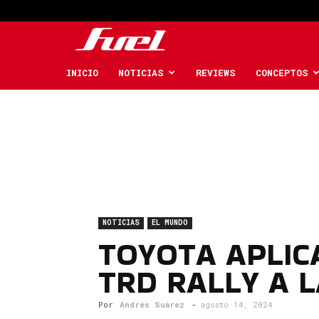
Fuel
Car
INICIO
NOTICIAS
REVIEWS
CONCEPTOS
Magazine
NOTICIAS
EL MUNDO
TOYOTA APLIC
TRD RALLY A 
Por
Andrés Suárez
-
agosto 14, 2024