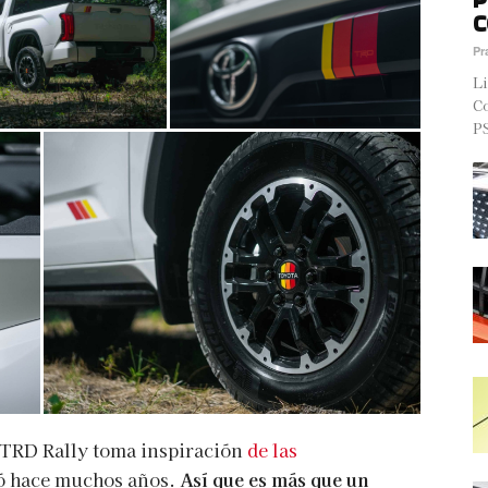
C
Pr
Li
Co
PS
 TRD Rally toma inspiración
de las
ló hace muchos años.
Así que es más que un