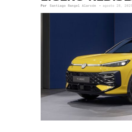
Por
Santiago Rangel Alarcón
-
agosto 28, 202