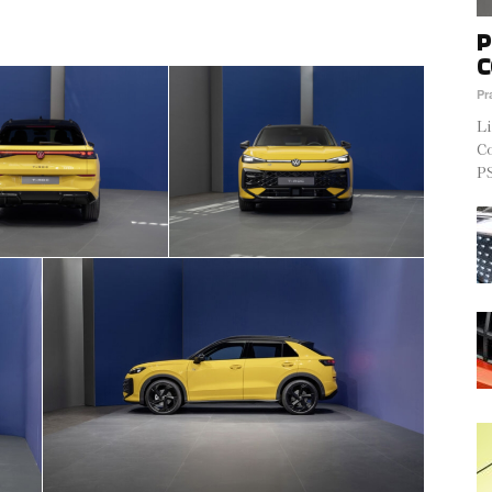
P
C
Pr
Li
Co
PS