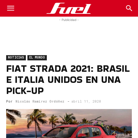
Fuel
- Publicidad -
Car
NOTICIAS
EL MUNDO
Magazine
FIAT STRADA 2021: BRASIL
E ITALIA UNIDOS EN UNA
PICK-UP
Por
Nicolás Ramírez Ordóñez
-
abril 11, 2020