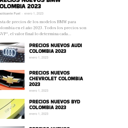
OLOMBIA 2023
enero 1, 2023
acticante Fuel
-
sta de precios de los modelos BMW para
lombia en el año 2023. Todos los precios son
VP*, el valor final lo determina cada...
PRECIOS NUEVOS AUDI
COLOMBIA 2023
enero 1, 2023
PRECIOS NUEVOS
CHEVROLET COLOMBIA
2023
enero 1, 2023
PRECIOS NUEVOS BYD
COLOMBIA 2023
enero 1, 2023