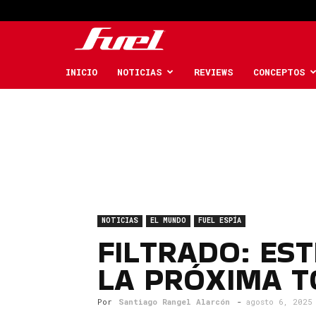
Fuel
Car
INICIO
NOTICIAS
REVIEWS
CONCEPTOS
Magazine
NOTICIAS
EL MUNDO
FUEL ESPÍA
FILTRADO: EST
LA PRÓXIMA T
Por
Santiago Rangel Alarcón
-
agosto 6, 2025