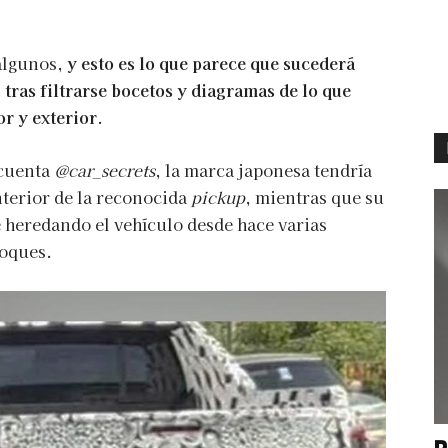
 algunos,
y esto es lo que parece que sucederá
 tras filtrarse bocetos y diagramas de lo que
or y exterior
.
 cuenta
@car_secrets
, la marca japonesa tendría
nterior de la reconocida
pickup
, mientras que su
e heredando el vehículo desde hace varias
toques.
P