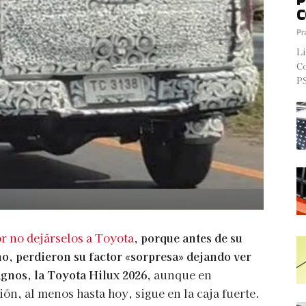
C
Pr
Li
Co
PS
r no dejárselos a Toyota
,
porque antes de su
año, perdieron su factor «sorpresa» dejando ver
agnos, la Toyota Hilux 2026
, aunque en
n, al menos hasta hoy, sigue en la caja fuerte.