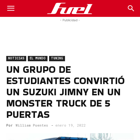
Fuel
- Publicidad -
Car
NOTICIAS
EL MUNDO
TUNING
Magazine
UN GRUPO DE
ESTUDIANTES CONVIRTIÓ
UN SUZUKI JIMNY EN UN
MONSTER TRUCK DE 5
PUERTAS
Por
William Puentes
-
enero 19, 2022