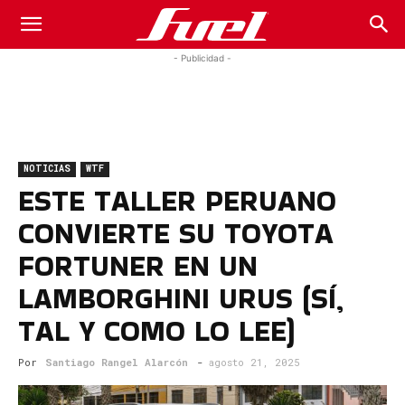
Fuel
- Publicidad -
Car
NOTICIAS
WTF
Magazine
ESTE TALLER PERUANO
CONVIERTE SU TOYOTA
FORTUNER EN UN
LAMBORGHINI URUS (SÍ,
TAL Y COMO LO LEE)
Por
Santiago Rangel Alarcón
-
agosto 21, 2025